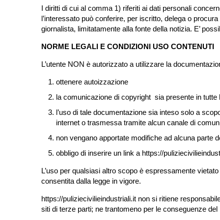
I diritti di cui al comma 1) riferiti ai dati personali co
l’interessato può conferire, per iscritto, delega o procu
giornalista, limitatamente alla fonte della notizia. E’ poss
NORME LEGALI E CONDIZIONI USO CONTENUTI
L’utente NON è autorizzato a utilizzare la documentazion
ottenere autoizzazione
la comunicazione di copyright sia presente in tutte
l’uso di tale documentazione sia inteso solo a scop
internet o trasmessa tramite alcun canale di comunic
non vengano apportate modifiche ad alcuna parte d
obbligo di inserire un link a https://puliziecivilieindustr
L’uso per qualsiasi altro scopo è espressamente vietato 
consentita dalla legge in vigore.
https://puliziecivilieindustriali.it non si ritiene responsab
siti di terze parti; ne trantomeno per le conseguenze del lo