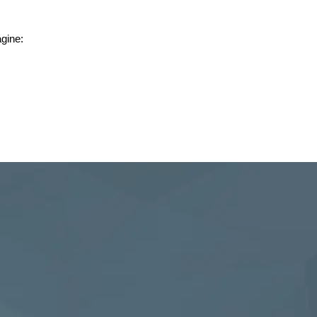
agine: