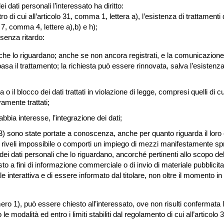
i dati personali l’interessato ha diritto:
 di cui all’articolo 31, comma 1, lettera a), l’esistenza di trattamenti
 7, comma 4, lettere a),b) e h);
 senza ritardo:
che lo riguardano; anche se non ancora registrati, e la comunicazione i
 basa il trattamento; la richiesta può essere rinnovata, salva l’esistenza
o il blocco dei dati trattati in violazione di legge, compresi quelli di 
vamente trattati;
abbia interesse, l’integrazione dei dati;
 3) sono state portate a conoscenza, anche per quanto riguarda il loro c
i riveli impossibile o comporti un impiego di mezzi manifestamente spropo
o dei dati personali che lo riguardano, ancorché pertinenti allo scopo della
sto a fini di informazione commerciale o di invio di materiale pubblicita
terattiva e di essere informato dal titolare, non oltre il momento in cui
ero 1), può essere chiesto all’interessato, ove non risulti confermata l
e modalità ed entro i limiti stabiliti dal regolamento di cui all’articol