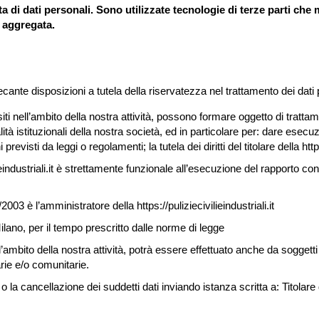
 di dati personali. Sono utilizzate tecnologie di terze parti che 
 aggregata.
recante disposizioni a tutela della riservatezza nel trattamento dei dat
isiti nell’ambito della nostra attività, possono formare oggetto di tratta
lità istituzionali della nostra società, ed in particolare per: dare esec
isti da leggi o regolamenti; la tutela dei diritti del titolare della https:
ilieindustriali.it è strettamente funzionale all’esecuzione del rapporto co
/2003 è l’amministratore della https://puliziecivilieindustriali.it
lano, per il tempo prescritto dalle norme di legge
nell’ambito della nostra attività, potrà essere effettuato anche da soggett
rie e/o comunitarie.
la cancellazione dei suddetti dati inviando istanza scritta a: Titolare de