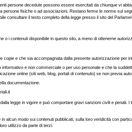
ncernenti persone decedute possono essere esercitati da chiunque vi abbia
ra a persone fisiche o ad associazioni. Restano ferme le norme sul segr
ibile consultare il testo completo della legge presso il sito del Parlamen
e o i contenuti disponibile in questo sito, a meno di ottenerne autoriz
 le copie e che sia accompagnata dalla presente autorizzazione per in
o informativo e non commerciale o per uso personale e che la suddett
azione online (siti web, blog, portali di contenuto) se non previa aut
ella documentazione.
iali.it
dalla legge in vigore e può comportare gravi sanzioni civili e penali.
ile in alcun modo sui contenuti pubblicati, sulla loro veridicità con parti
ro utilizzo da parte di terzi.