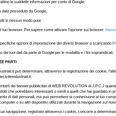
trattino le suddette informazioni per conto di Google.
ro dato posseduto da Google.
colti in nessun modo puoi:
el tuo browser. Per sapere come attivare l’opzione sui browser:
Intern
specifiche opzioni di impostazione dei diversi browser o scaricando l’
A
 dei tuoi dati da parte di Google per le modalità e i fini sopraindicati.
ZE PARTI
ndustriali.it può determinare, attraverso la registrazione dei cookie, l’a
ivilieindustriali.it.
esentarti dei banner pubblicitari di WEB REVOLUTION di J.P.C.J quando ti
otti che potrebbero interessarti o simili a quelli che hai guardato in 
nto di dati personali, ma può permettere la connessione al tuo computer 
omputer o su altri dispositivi utilizzati durante la navigazione sul nost
 sua navigazione, registrato attraverso i cookie, concorre a determinar