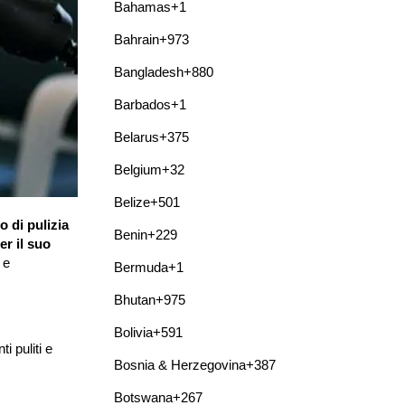
Bahamas
+1
Bahrain
+973
Bangladesh
+880
Barbados
+1
Belarus
+375
Belgium
+32
Belize
+501
o di pulizia
Benin
+229
er il suo
 e
Bermuda
+1
Bhutan
+975
Bolivia
+591
i puliti e
Bosnia & Herzegovina
+387
Botswana
+267