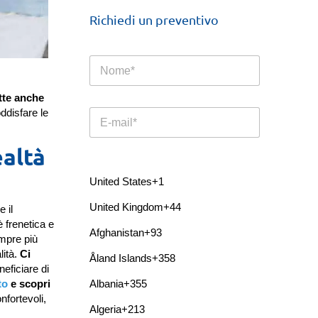
Richiedi un preventivo
N
E
o
m
m
a
tte anche
e
i
ddisfare le
E
*
l
m
*
a
E
ealtà
i
m
T
l
a
e
*
United States
+1
i
l
l
e
United Kingdom
+44
e il
f
è frenetica e
o
Afghanistan
+93
empre più
n
lità.
Ci
Åland Islands
+358
o
neficiare di
Albania
+355
to
e scopri
nfortevoli,
Algeria
+213