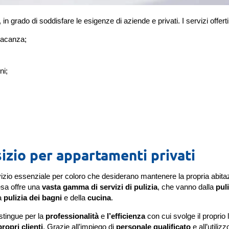
in grado di soddisfare le esigenze di aziende e privati. I servizi offert
 vacanza;
ni;
sizio per appartamenti privati
izio essenziale per coloro che desiderano mantenere la propria abita
resa offre una
vasta gamma di servizi di pulizia
, che vanno dalla
pul
a
pulizia dei bagni
e della
cucina
.
istingue per la
professionalità
e
l’efficienza
con cui svolge il proprio 
propri clienti
. Grazie all’impiego di
personale qualificato
e all’utilizz