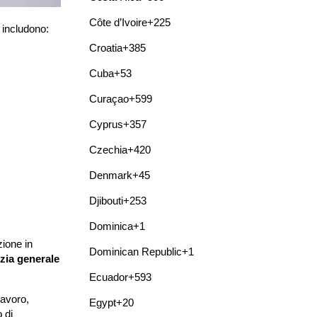
Côte d’Ivoire
+225
i includono:
Croatia
+385
Cuba
+53
Curaçao
+599
Cyprus
+357
Czechia
+420
Denmark
+45
Djibouti
+253
Dominica
+1
zione in
Dominican Republic
+1
izia generale
Ecuador
+593
lavoro,
Egypt
+20
o di