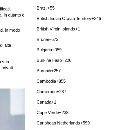
Brazil
+55
ficati,
a, in quanto è
British Indian Ocean Territory
+246
British Virgin Islands
+1
nti, in modo
Brunei
+673
di alta
Bulgaria
+359
Burkina Faso
+226
a sua
privati.
Burundi
+257
Cambodia
+855
Cameroon
+237
Canada
+1
Cape Verde
+238
Caribbean Netherlands
+599