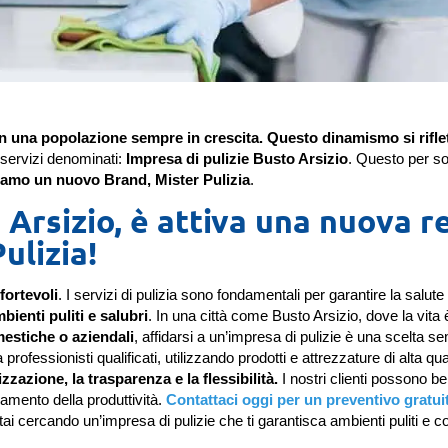
on una popolazione sempre in crescita. Questo dinamismo si rifle
servizi denominati:
Impresa di pulizie Busto Arsizio
. Questo per so
iamo un nuovo Brand, Mister Pulizia
.
 Arsizio, è attiva una nuova r
ulizia!
fortevoli
. I servizi di pulizia sono fondamentali per garantire la salute 
bienti puliti e salubri
. In una città come Busto Arsizio, dove la vita 
mestiche o aziendali
, affidarsi a un’impresa di pulizie è una scelta s
ofessionisti qualificati, utilizzando prodotti e attrezzature di alta qua
zazione, la trasparenza e la flessibilità.
I nostri clienti possono be
ramento della produttività.
Contattaci oggi per un preventivo gratui
tai cercando un’impresa di pulizie che ti garantisca ambienti puliti e co