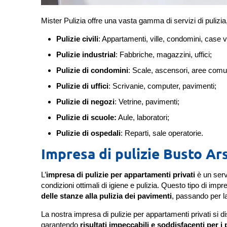
Mister Pulizia offre una vasta gamma di servizi di pulizia, 
Pulizie civili
: Appartamenti, ville, condomini, case
Pulizie industrial
: Fabbriche, magazzini, uffici;
Pulizie di condomini
: Scale, ascensori, aree comu
Pulizie di uffici
: Scrivanie, computer, pavimenti;
Pulizie di negozi
: Vetrine, pavimenti;
Pulizie di scuole:
Aule, laboratori;
Pulizie di ospedali
: Reparti, sale operatorie.
Impresa di pulizie Busto Ar
L’
impresa di pulizie per appartamenti privati
è un serv
condizioni ottimali di igiene e pulizia. Questo tipo di imp
delle stanze alla pulizia dei pavimenti
, passando per l
La nostra impresa di pulizie per appartamenti privati si d
garantendo
risultati impeccabili e soddisfacenti per i 