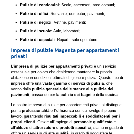
Pulizie di condomini
: Scale, ascensori, aree comuni;
Pulizie di uffici
: Scrivanie, computer, pavimenti;
Pulizie di negozi
: Vetrine, pavimenti;
Pulizie di scuole:
Aule, laboratori;
Pulizie di ospedali
: Reparti, sale operatorie.
Impresa di pulizie Magenta per appartamenti
privati
L’
impresa di pulizie per appartamenti privati
è un servizio
essenziale per coloro che desiderano mantenere la propria
abitazione in condizioni ottimali di igiene e pulizia. Questo tipo di
impresa offre una
vasta gamma di servizi di pulizia
, che
vanno dalla
pulizia generale delle stanze alla pulizia dei
pavimenti
, passando per la
pulizia dei bagni
e della
cucina
.
La nostra impresa di pulizie per appartamenti privati si distingue
per la
professionalità
e
l’efficienza
con cui svolge il proprio
lavoro, garantendo
risultati impeccabili e soddisfacenti per i
propri clienti
. Grazie all’impiego di
personale qualificato
e
all’utilizzo di
attrezzature e prodotti specifici
, siamo in grado di
offrire un
servizio di alta qualità
, in grado di soddisfare le