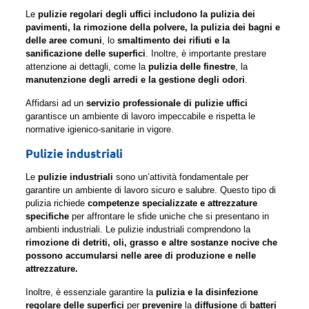
Le
pulizie regolari degli uffici includono la pulizia dei
pavimenti, la rimozione della polvere, la pulizia dei bagni e
delle aree comuni
, lo
smaltimento dei rifiuti e la
sanificazione delle superfici
. Inoltre, è importante prestare
attenzione ai dettagli, come la
pulizia delle finestre
, la
manutenzione degli arredi e la gestione degli odori
.
Affidarsi ad un
servizio professionale di pulizie uffici
garantisce un ambiente di lavoro impeccabile e rispetta le
normative igienico-sanitarie in vigore.
Pulizie industriali
Le
pulizie industriali
sono un’attività fondamentale per
garantire un ambiente di lavoro sicuro e salubre. Questo tipo di
pulizia richiede
competenze specializzate e attrezzature
specifiche
per affrontare le sfide uniche che si presentano in
ambienti industriali. Le pulizie industriali comprendono la
rimozione di detriti, oli, grasso e altre sostanze nocive che
possono accumularsi nelle aree di produzione e nelle
attrezzature.
Inoltre, è essenziale garantire la
pulizia e la disinfezione
regolare delle superfici
per
prevenire
la
diffusione
di
batteri