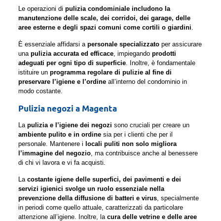
Le operazioni di
pulizia condominiale includono la
manutenzione delle scale, dei corridoi, dei garage, delle
aree esterne e degli spazi comuni come cortili o giardini
.
È essenziale affidarsi a
personale specializzato
per assicurare
una
pulizia accurata ed efficace
, impiegando
prodotti
adeguati per ogni tipo di superficie
. Inoltre, è fondamentale
istituire un
programma regolare di pulizie al fine di
preservare l’igiene e l’ordine
all’interno del condominio in
modo costante.
Pulizia negozi a Magenta
La
pulizia e l’igiene dei negozi
sono cruciali per creare un
ambiente pulito e in ordine
sia per i clienti che per il
personale. Mantenere i
locali puliti non solo migliora
l’immagine del negozio
, ma contribuisce anche al benessere
di chi vi lavora e vi fa acquisti.
La
costante igiene delle superfici, dei pavimenti e dei
servizi igienici svolge un ruolo essenziale nella
prevenzione della diffusione di batteri e virus
, specialmente
in periodi come quello attuale, caratterizzati da particolare
attenzione all’igiene. Inoltre, la
cura delle vetrine e delle aree