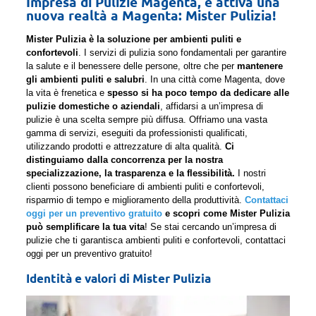
Impresa di Pulizie Magenta, è attiva una
nuova realtà a Magenta: Mister Pulizia!
Mister Pulizia è la soluzione per ambienti puliti e
confortevoli
. I servizi di pulizia sono fondamentali per garantire
la salute e il benessere delle persone, oltre che per
mantenere
gli ambienti puliti e salubri
. In una città come Magenta, dove
la vita è frenetica e
spesso si ha poco tempo da dedicare alle
pulizie domestiche o aziendali
, affidarsi a un’impresa di
pulizie è una scelta sempre più diffusa. Offriamo una vasta
gamma di servizi, eseguiti da professionisti qualificati,
utilizzando prodotti e attrezzature di alta qualità.
Ci
distinguiamo dalla concorrenza per la nostra
specializzazione, la trasparenza e la flessibilità.
I nostri
clienti possono beneficiare di ambienti puliti e confortevoli,
risparmio di tempo e miglioramento della produttività.
Contattaci
oggi per un preventivo gratuito
e scopri come Mister Pulizia
può semplificare la tua vita
! Se stai cercando un’impresa di
pulizie che ti garantisca ambienti puliti e confortevoli, contattaci
oggi per un preventivo gratuito!
Identità e valori di Mister Pulizia