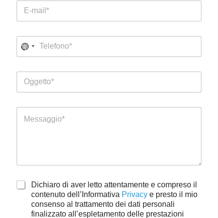
E
*
m
a
i
T
l
e
*
l
e
O
f
g
o
g
n
e
o
M
t
e
t
s
o
s
*
a
g
g
i
A
Dichiaro di aver letto attentamente e compreso il
o
A
c
contenuto dell’Informativa
Privacy
e presto il mio
c
c
consenso al trattamento dei dati personali
c
e
finalizzato all’espletamento delle prestazioni
e