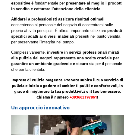
espositive
è fondamentale per
presentare al meglio i prodotti
in vendita e catturare l’attenzione della clientela
.
Affidarsi a professionisti assicura risultati ottimali
consentendo al personale del negozio di concentrarsi sulle
proprie attività principali. È altresì importante utilizzare
prodotti
specifici adatti ai diversi materiali
presenti nel punto vendita
per preservarne l’integrità nel tempo.
Complessivamente,
investire in servizi professionali mirati
alla pulizia dei negozi rappresenta una scelta cruciale per
garantire un ambiente gradevole e sicuro
sia per il personale
che per la clientela.
Impresa di Pulizie Magenta. Prenota subito il tuo servizio di
pulizia e inizia a godere di ambienti puliti e confortevoli, in
grado di migliorare la tua produttività e il tuo benessere.
Chiama il numero
+393662197861
!
Un approccio innovativo