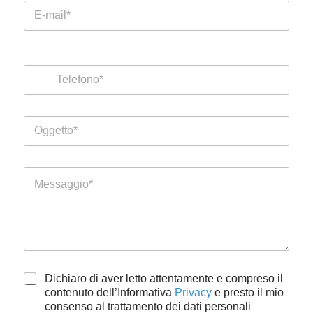
E
*
m
a
i
T
l
E
e
*
m
l
a
e
i
f
l
O
o
E
g
n
m
g
o
a
e
i
M
t
l
e
t
E
s
o
m
s
*
a
a
i
g
l
g
i
A
Dichiaro di aver letto attentamente e compreso il
o
c
contenuto dell’Informativa
Privacy
e presto il mio
c
consenso al trattamento dei dati personali