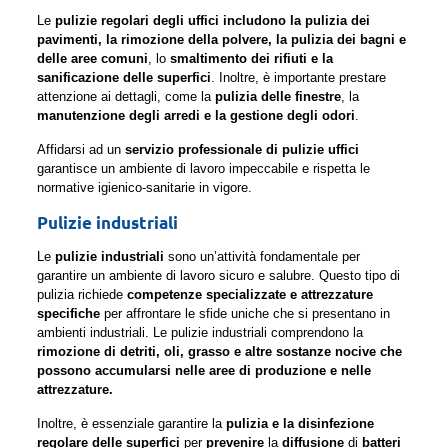
Le
pulizie regolari degli uffici includono la pulizia dei
pavimenti, la rimozione della polvere, la pulizia dei bagni e
delle aree comuni
, lo
smaltimento dei rifiuti e la
sanificazione delle superfici
. Inoltre, è importante prestare
attenzione ai dettagli, come la
pulizia delle finestre
, la
manutenzione degli arredi e la gestione degli odori
.
Affidarsi ad un
servizio professionale di pulizie uffici
garantisce un ambiente di lavoro impeccabile e rispetta le
normative igienico-sanitarie in vigore.
Pulizie industriali
Le
pulizie industriali
sono un’attività fondamentale per
garantire un ambiente di lavoro sicuro e salubre. Questo tipo di
pulizia richiede
competenze specializzate e attrezzature
specifiche
per affrontare le sfide uniche che si presentano in
ambienti industriali. Le pulizie industriali comprendono la
rimozione di detriti, oli, grasso e altre sostanze nocive che
possono accumularsi nelle aree di produzione e nelle
attrezzature.
Inoltre, è essenziale garantire la
pulizia e la disinfezione
regolare delle superfici
per
prevenire
la
diffusione
di
batteri