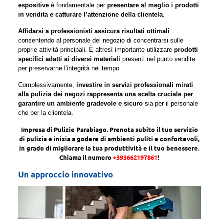
espositive
è fondamentale per
presentare al meglio i prodotti
in vendita e catturare l’attenzione della clientela
.
Affidarsi a professionisti assicura risultati ottimali
consentendo al personale del negozio di concentrarsi sulle
proprie attività principali. È altresì importante utilizzare
prodotti
specifici adatti ai diversi materiali
presenti nel punto vendita
per preservarne l’integrità nel tempo.
Complessivamente,
investire in servizi professionali mirati
alla pulizia dei negozi rappresenta una scelta cruciale per
garantire un ambiente gradevole e sicuro
sia per il personale
che per la clientela.
Impresa di Pulizie Parabiago. Prenota subito il tuo servizio
di pulizia e inizia a godere di ambienti puliti e confortevoli,
in grado di migliorare la tua produttività e il tuo benessere.
Chiama il numero
+393662197861
!
Un approccio innovativo