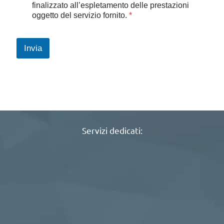
e
finalizzato all’espletamento delle prestazioni
t
oggetto del servizio fornito.
*
t
a
z
Invia
i
o
n
e
G
D
P
R
*
Servizi dedicati: