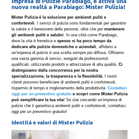
Impresa di Pulizie Parabiago, è attiva una
nuova realtà a Parabiago: Mister Pulizia!
Mister Pulizia è la soluzione per ambienti puliti e
confortevoli
. I servizi di pulizia sono fondamentali per garantire
la salute e il benessere delle persone, oltre che per
mantenere
gli ambienti puliti e salubri
. In una città come Parabiago,
dove la vita è frenetica e
spesso si ha poco tempo da
dedicare alle pulizie domestiche o aziendali
, affidarsi a
un’impresa di pulizie è una scelta sempre più diffusa. Offriamo
una vasta gamma di servizi, eseguiti da professionisti
qualificati, utilizzando prodotti e attrezzature di alta qualità.
Ci
distinguiamo dalla concorrenza per la nostra
specializzazione, la trasparenza e la flessibilità.
I nostri
clienti possono beneficiare di ambienti puliti e confortevoli,
risparmio di tempo e miglioramento della produttività.
Contattaci
oggi per un preventivo gratuito
e scopri come Mister Pulizia
può semplificare la tua vita
! Se stai cercando un’impresa di
pulizie che ti garantisca ambienti puliti e confortevoli, contattaci
oggi per un preventivo gratuito!
Identità e valori di Mister Pulizia