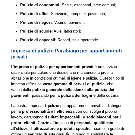
Pulizie di condomini
: Scale, ascensori, aree comuni;
Pulizie di uffici
: Scrivanie, computer, pavimenti;
Pulizie di negozi
: Vetrine, pavimenti;
Pulizie di scuole:
Aule, laboratori;
Pulizie di ospedali
: Reparti, sale operatorie.
Impresa di pulizie Parabiago per appartamenti
privati
L’
impresa di pulizie per appartamenti privati
è un servizio
essenziale per coloro che desiderano mantenere la propria
abitazione in condizioni ottimali di igiene e pulizia. Questo tipo di
impresa offre una
vasta gamma di servizi di pulizia
, che
vanno dalla
pulizia generale delle stanze alla pulizia dei
pavimenti
, passando per la
pulizia dei bagni
e della
cucina
.
La nostra impresa di pulizie per appartamenti privati si distingue
per la
professionalità
e
l’efficienza
con cui svolge il proprio
lavoro, garantendo
risultati impeccabili e soddisfacenti per i
propri clienti
. Grazie all’impiego di
personale qualificato
e
all’utilizzo di
attrezzature e prodotti specifici
, siamo in grado di
offrire un
servizio di alta qualità
, in grado di soddisfare le