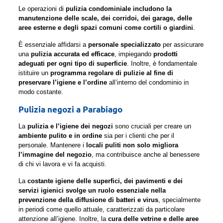
Le operazioni di
pulizia condominiale includono la
manutenzione delle scale, dei corridoi, dei garage, delle
aree esterne e degli spazi comuni come cortili o giardini
.
È essenziale affidarsi a
personale specializzato
per assicurare
una
pulizia accurata ed efficace
, impiegando
prodotti
adeguati per ogni tipo di superficie
. Inoltre, è fondamentale
istituire un
programma regolare di pulizie al fine di
preservare l’igiene e l’ordine
all’interno del condominio in
modo costante.
Pulizia negozi a Parabiago
La
pulizia e l’igiene dei negozi
sono cruciali per creare un
ambiente pulito e in ordine
sia per i clienti che per il
personale. Mantenere i
locali puliti non solo migliora
l’immagine del negozio
, ma contribuisce anche al benessere
di chi vi lavora e vi fa acquisti.
La
costante igiene delle superfici, dei pavimenti e dei
servizi igienici svolge un ruolo essenziale nella
prevenzione della diffusione di batteri e virus
, specialmente
in periodi come quello attuale, caratterizzati da particolare
attenzione all’igiene. Inoltre, la
cura delle vetrine e delle aree