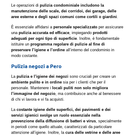
Le operazioni di
pulizia condominiale includono la
manutenzione delle scale, dei corridoi, dei garage, delle
aree esterne e degli spazi comuni come cortili o giardini
.
È essenziale affidarsi a
personale specializzato
per assicurare
una
pulizia accurata ed efficace
, impiegando
prodotti
adeguati per ogni tipo di superficie
. Inoltre, è fondamentale
istituire un
programma regolare di pulizie al fine di
preservare l’igiene e l’ordine
all’interno del condominio in
modo costante.
Pulizia negozi a Pero
La
pulizia e l’igiene dei negozi
sono cruciali per creare un
ambiente pulito e in ordine
sia per i clienti che per il
personale. Mantenere i
locali puliti non solo migliora
l’immagine del negozio
, ma contribuisce anche al benessere
di chi vi lavora e vi fa acquisti.
La
costante igiene delle superfici, dei pavimenti e dei
servizi igienici svolge un ruolo essenziale nella
prevenzione della diffusione di batteri e virus
, specialmente
in periodi come quello attuale, caratterizzati da particolare
attenzione all’igiene. Inoltre, la
cura delle vetrine e delle aree