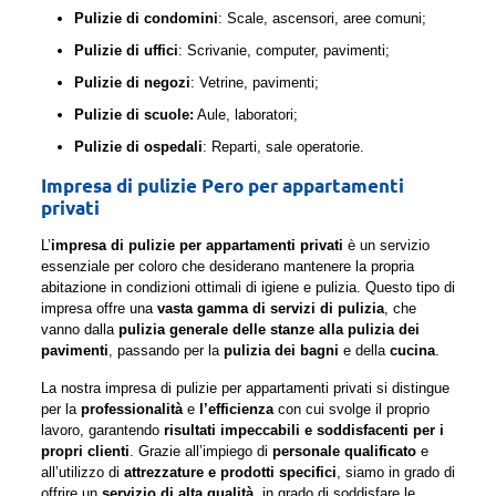
Pulizie di condomini
: Scale, ascensori, aree comuni;
Pulizie di uffici
: Scrivanie, computer, pavimenti;
Pulizie di negozi
: Vetrine, pavimenti;
Pulizie di scuole:
Aule, laboratori;
Pulizie di ospedali
: Reparti, sale operatorie.
Impresa di pulizie Pero per appartamenti
privati
L’
impresa di pulizie per appartamenti privati
è un servizio
essenziale per coloro che desiderano mantenere la propria
abitazione in condizioni ottimali di igiene e pulizia. Questo tipo di
impresa offre una
vasta gamma di servizi di pulizia
, che
vanno dalla
pulizia generale delle stanze alla pulizia dei
pavimenti
, passando per la
pulizia dei bagni
e della
cucina
.
La nostra impresa di pulizie per appartamenti privati si distingue
per la
professionalità
e
l’efficienza
con cui svolge il proprio
lavoro, garantendo
risultati impeccabili e soddisfacenti per i
propri clienti
. Grazie all’impiego di
personale qualificato
e
all’utilizzo di
attrezzature e prodotti specifici
, siamo in grado di
offrire un
servizio di alta qualità
, in grado di soddisfare le