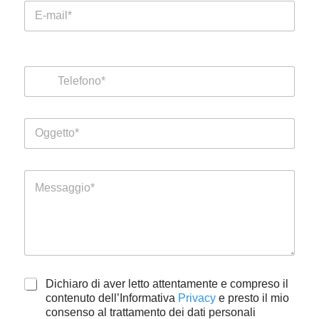
E
*
m
a
i
T
l
e
*
l
e
f
O
o
*
g
n
*
g
o
A
e
c
M
t
c
e
t
e
s
o
t
s
*
t
a
a
g
z
g
i
i
o
A
Dichiaro di aver letto attentamente e compreso il
o
n
c
contenuto dell’Informativa
Privacy
e presto il mio
e
c
consenso al trattamento dei dati personali