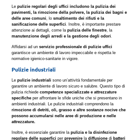
Le
pulizie regolari degli uffici includono la pulizia dei
pavimenti, la rimozione della polvere, la pulizia dei bagni e
delle aree comuni
, lo
smaltimento dei rifiuti e la
sanificazione delle superfici
. Inoltre, è importante prestare
attenzione ai dettagli, come la
pulizia delle finestre
, la
manutenzione degli arredi e la gestione degli odori
.
Affidarsi ad un
servizio professionale di pulizie uffici
garantisce un ambiente di lavoro impeccabile e rispetta le
normative igienico-sanitarie in vigore.
Pulizie industriali
Le
pulizie industriali
sono un’attività fondamentale per
garantire un ambiente di lavoro sicuro e salubre. Questo tipo di
pulizia richiede
competenze specializzate e attrezzature
specifiche
per affrontare le sfide uniche che si presentano in
ambienti industriali. Le pulizie industriali comprendono la
rimozione di detriti, oli, grasso e altre sostanze nocive che
possono accumularsi nelle aree di produzione e nelle
attrezzature.
Inoltre, è essenziale garantire la
pulizia e la disinfezione
regolare delle superfici
per
prevenire
la
diffusione
di
batteri