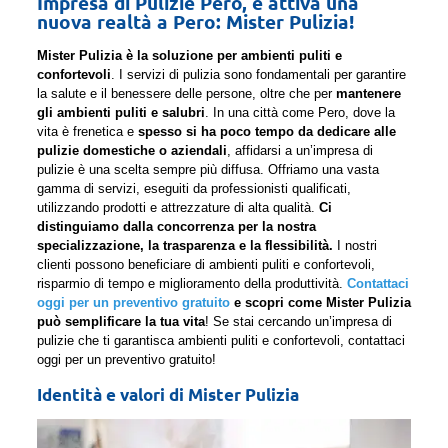
Impresa di Pulizie Pero, è attiva una
nuova realtà a Pero: Mister Pulizia!
Mister Pulizia è la soluzione per ambienti puliti e
confortevoli
. I servizi di pulizia sono fondamentali per garantire
la salute e il benessere delle persone, oltre che per
mantenere
gli ambienti puliti e salubri
. In una città come Pero, dove la
vita è frenetica e
spesso si ha poco tempo da dedicare alle
pulizie domestiche o aziendali
, affidarsi a un’impresa di
pulizie è una scelta sempre più diffusa. Offriamo una vasta
gamma di servizi, eseguiti da professionisti qualificati,
utilizzando prodotti e attrezzature di alta qualità.
Ci
distinguiamo dalla concorrenza per la nostra
specializzazione, la trasparenza e la flessibilità.
I nostri
clienti possono beneficiare di ambienti puliti e confortevoli,
risparmio di tempo e miglioramento della produttività.
Contattaci
oggi per un preventivo gratuito
e scopri come Mister Pulizia
può semplificare la tua vita
! Se stai cercando un’impresa di
pulizie che ti garantisca ambienti puliti e confortevoli, contattaci
oggi per un preventivo gratuito!
Identità e valori di Mister Pulizia