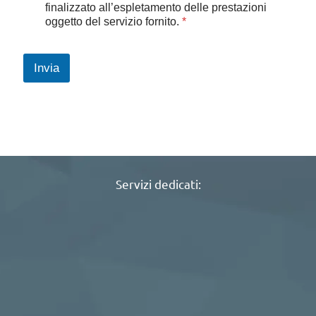
e
finalizzato all’espletamento delle prestazioni
t
oggetto del servizio fornito.
*
t
a
z
Invia
i
o
n
e
G
D
P
R
*
Servizi dedicati: